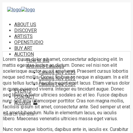
ABOUT US
DISCOVER
ARTISTS
OPENSTUDIO
BUY ART
AUCTION
Lorem ipsum dolor sit amet, consectetur adipiscing elit. In
How to Bid
mattis egestas lectus ac dictum. Donec vel nisi non elit
Archived Catalogs
scelerisque auctor eu sit amet erat. Praesent cursus lobortis
Catalog Nov 2023
neque sed mollis. Donec finibus ac neque in aliquam. In a elit
Catalog Nov 2022
quis tellus luctus faucibus eget eget lacus. Etiam varius dolor
Catalog Dec 2021
in quam euismod viverra. Integer eu tincidunt augue. Donec
EVENTS
sed libero a tortor ultricies sodales ac et leo. Fusce dapibus
CONTACT
nunc sed arcu ullamcorper porttitor. Cras non magna mollis,
Account
facilisis ipsum sit amet, consectetur ante. Sed semper ut erat
sit amet bibendum. Nulla in elementum lacus, eu iaculis
libero. Maecenas venenatis ultricies massa eget varius.
Nunc non augue lobortis, dapibus ante in, iaculis ex. Curabitur